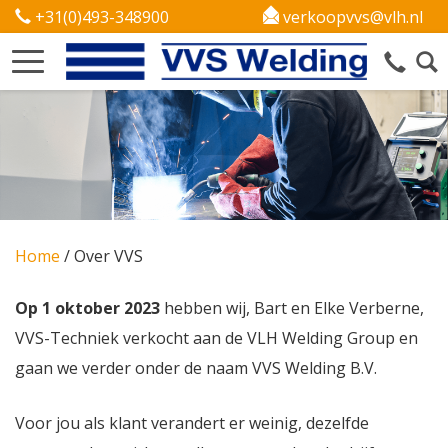
+31(0)493-348900
verkoopvvs@vlh.nl
Home
/
Over VVS
Op 1 oktober 2023
hebben wij, Bart en Elke Verberne,
VVS-Techniek verkocht aan de VLH Welding Group en
gaan we verder onder de naam VVS Welding B.V.
Voor jou als klant verandert er weinig, dezelfde