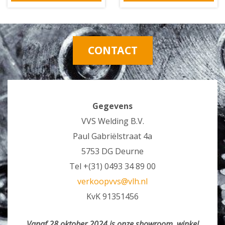
CONTACT
Gegevens
VVS Welding B.V.
Paul Gabriëlstraat 4a
5753 DG Deurne
Tel +(31) 0493 34 89 00
verkoopvvs@vlh.nl
KvK 91351456
Vanaf 28 oktober 2024 is onze showroom, winkel