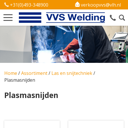
+31(0)493-348900
verkoopvvs@vlh.nl
Home
/
Assortiment
/
Las en snijtechniek
/
Plasmasnijden
Plasmasnijden