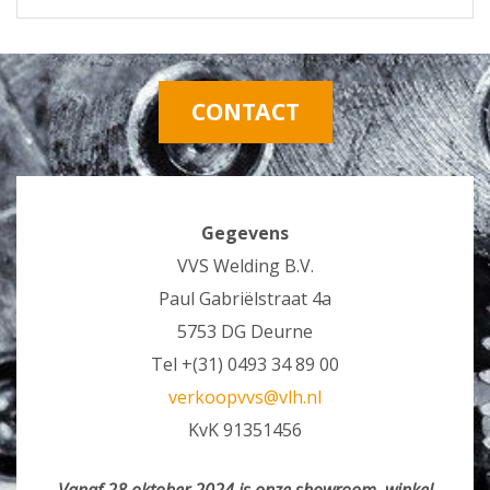
CONTACT
Gegevens
VVS Welding B.V.
Paul Gabriëlstraat 4a
5753 DG Deurne
Tel +(31) 0493 34 89 00
verkoopvvs@vlh.nl
KvK 91351456