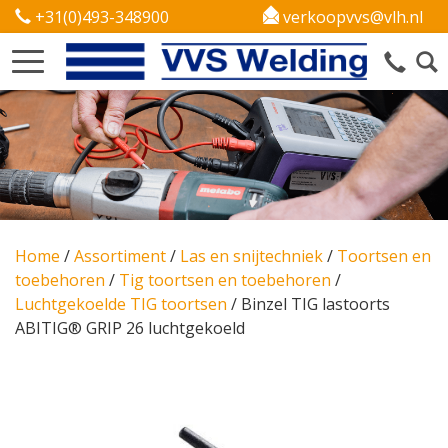
+31(0)493-348900
verkoopvvs@vlh.nl
Home
/
Assortiment
/
Las en snijtechniek
/
Toortsen en
toebehoren
/
Tig toortsen en toebehoren
/
Luchtgekoelde TIG toortsen
/
Binzel TIG lastoorts
ABITIG® GRIP 26 luchtgekoeld