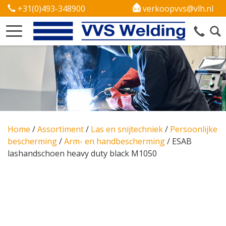
+31(0)493-348900
verkoopvvs@vlh.nl
Home
/
Assortiment
/
Las en snijtechniek
/
Persoonlijke
bescherming
/
Arm- en handbescherming
/
ESAB
lashandschoen heavy duty black M1050