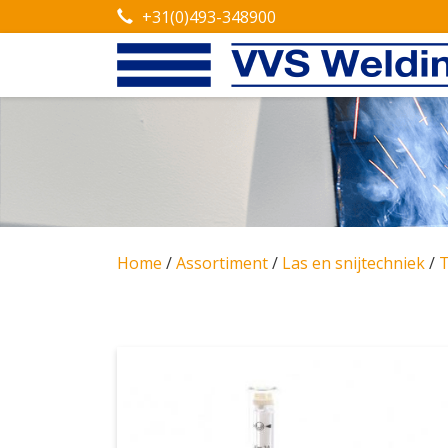
+31(0)493-348900
Home
/
Assortiment
/
Las en snijtechniek
/