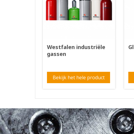
Westfalen industriële
G
gassen
Bekijk het hele product