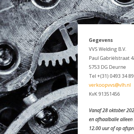
Gegevens
VVS Welding B.V.
Paul Gabriëlstraat 4
5753 DG Deurne
Tel +(31) 0493 34 89
verkoopvvs@vlh.nl
KvK 91351456
Vanaf 28 oktober 202
en afhaalbalie allee
12.00 uur of op afspr