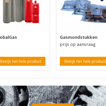
lobalGas
Gasmondstukken
prijs op aanvraag
Bekijk het hele product
Bekijk het hele product