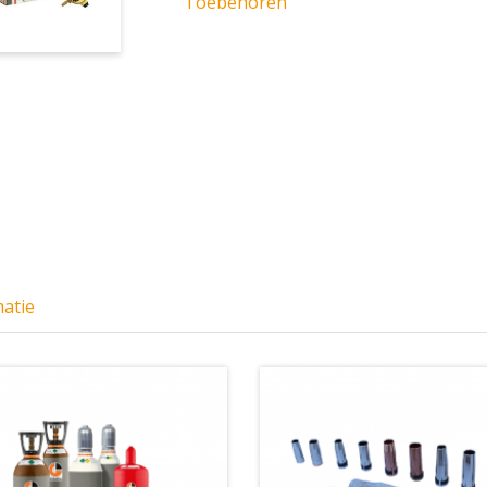
Toebehoren
matie