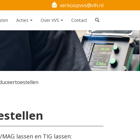
verkoopvvs@vlh.nl
sten
Acties
Over VVS
Contact
duceertoestellen
stellen
/MAG lassen en TIG lassen: