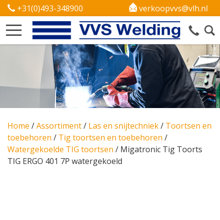
+31(0)493-348900
verkoopvvs@vlh.nl
Home
/
Assortiment
/
Las en snijtechniek
/
Toortsen en
toebehoren
/
Tig toortsen en toebehoren
/
Watergekoelde TIG toortsen
/
Migatronic Tig Toorts
TIG ERGO 401 7P watergekoeld