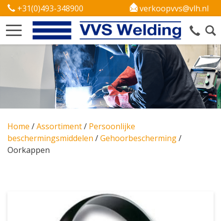
+31(0)493-348900
verkoopvvs@vlh.nl
Home
/
Assortiment
/
Persoonlijke
beschermingsmiddelen
/
Gehoorbescherming
/
Oorkappen