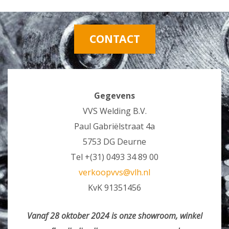
CONTACT
Gegevens
VVS Welding B.V.
Paul Gabriëlstraat 4a
5753 DG Deurne
Tel +(31) 0493 34 89 00
verkoopvvs@vlh.nl
KvK 91351456
Vanaf 28 oktober 2024 is onze showroom, winkel