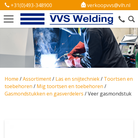
+31(0)493-348900
verkoopvvs@vlh.nl
Home
/
Assortiment
/
Las en snijtechniek
/
Toortsen en
toebehoren
/
Mig toortsen en toebehoren
/
Gasmondstukken en gasverdelers
/
Veer gasmondstuk